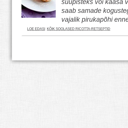
suupisteks või kaasa võ
saab samade kogustega
vajalik pirukapõhi enn
LOE EDASI
KÕIK SOOLASED RICOTTA-RETSEPTID